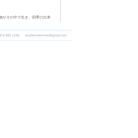
物がその中で生き、四季の出来
んでいた。優雅な白鷺が秋の空
鳥がやってくる。そのほかにタ
86 8 885 1248
southborderhotel@gmail.com
ると、落山風が吹き、風がやむ
牧草のラップだ。牧草のロール
めると、2匹のライオンがアフ
菜を育て、自給自足の生活を送
んか？夜明けの日の出や夕陽の