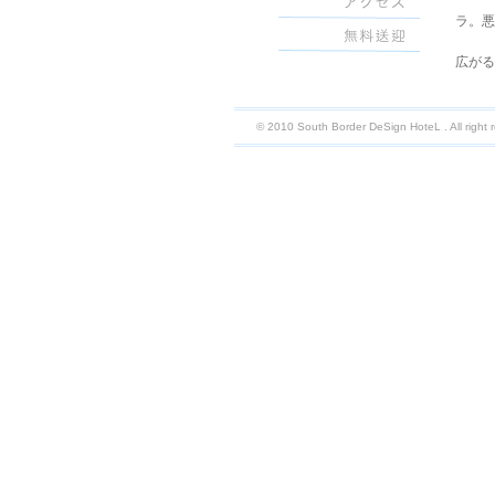
ラ。悪
広がる
事を語
を飛ん
© 2010 South Border DeSign HoteL . All right 
イワン
と、天
は草原
リカ大
ここで
ってい
水彩画