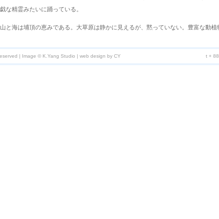
戯な精霊みたいに踊っている。
山と海は埔頂の恵みである。大草原は静かに見えるが、黙っていない。豊富な動植
っている。春、綺麗な天道虫が緑の草原に彩りを添える。イナコが夏一杯活発に遊
でイナコを探している。秋の終わりにアカモズ、サシバ、アカハラダカなどの渡り
reserved | Image © K.Yang Studio |
web design by CY
t + 8
ヒバリ、ハウチワドリ、ムナグロなど、草原で賑やかなパーティーをやる。冬にな
道虫の姿がまた現れる。四季が繰り返されている。そうだ。年に三、四回しかない
に回転していて偶にうしろに追いつこうとしている子犬がいる。遠いところから眺
草原を走っているみたい。
は、無限な感動があることに気がつく。この桃源郷に住む村民が魚を捕ったり、野
る。彼らの素直な笑顔、はにかみの表情とともに一日を楽しく送りたくはありませ
だけでなく真っ黒の夜空に光っている星たちも皆の訪れを待っている。