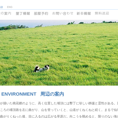
本語
ENG
E ENVIRONMENT 周辺の案内
が描いた桃花郷のように、高く位置した埔頂には墾丁に珍しい静謐と霊性がある。屏
ころの埔頂路を左に曲がり、山を登っていくと、山道がくねくねと続く。まるで仙
曲がりくねった後、目に入るのは広がる草原だ。向こうを眺めると、限りのない海