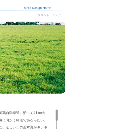
More Design Hotels
プリント シェア
鵝自動車道に沿って41km走
境に向かう細道であるみたい。
だ。眩しい日の差す海がキラキ