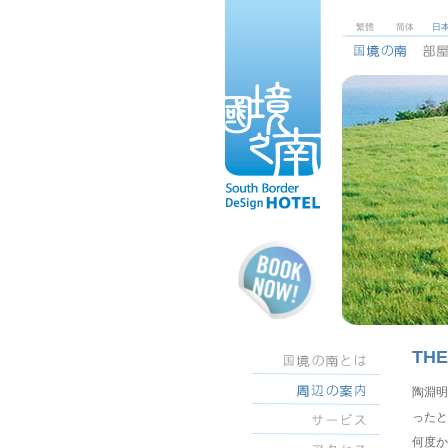
繁體
简体
日
TH
陶淵明
ったと
何度か